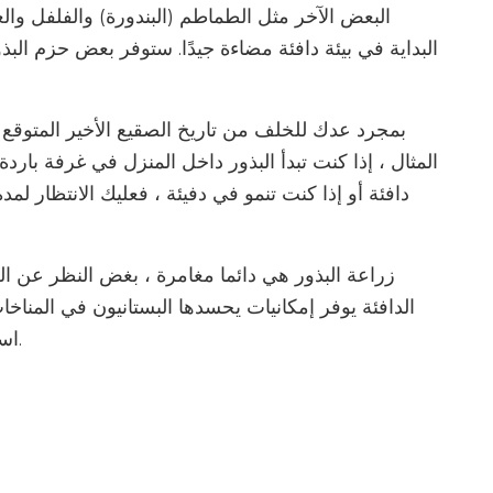
البعض الآخر مثل الطماطم (البندورة) والفلفل وال
البداية في بيئة دافئة مضاءة جيدًا. ستوفر بعض حزم الب
بمجرد عدك للخلف من تاريخ الصقيع الأخير المتوقع ،
المثال ، إذا كنت تبدأ البذور داخل المنزل في غرفة باردة 
دافئة أو إذا كنت تنمو في دفيئة ، فعليك الانتظار لم
زراعة البذور هي دائما مغامرة ، بغض النظر عن ال
الدافئة يوفر إمكانيات يحسدها البستانيون في المنا
استعداد للتجربة ، وفرص جيدة أن تسعدك النتائج.