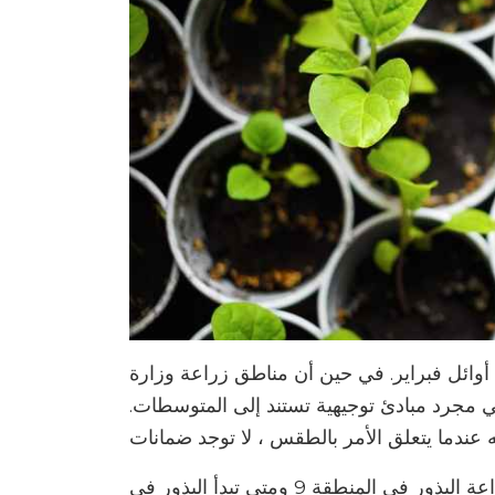
ر للمنطقة 9 بشكل عام في أوائل فبراير. في حين أن مناطق زراعة وزارة
هي مجرد مبادئ توجيهية تستند إلى المتوسطات.
مع وضع ذلك في الاعتبار ، إليك بعض النصائح حول زراعة البذور في المنطقة 9 ومتى تبدأ البذور في