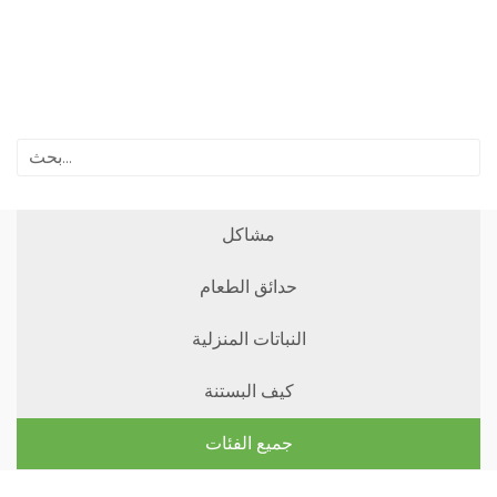
مشاكل
حدائق الطعام
النباتات المنزلية
كيف البستنة
جميع الفئات