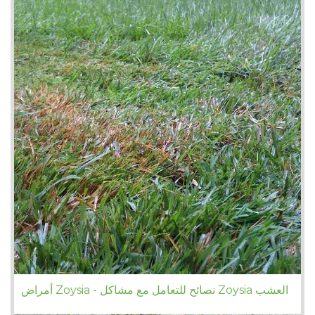
أمراض Zoysia - نصائح للتعامل مع مشاكل Zoysia العشب