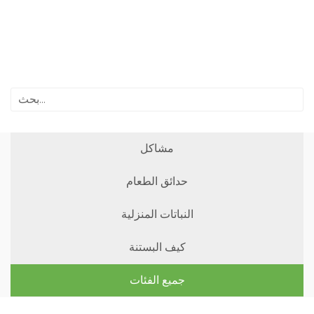
مشاكل
حدائق الطعام
النباتات المنزلية
كيف البستنة
جميع الفئات