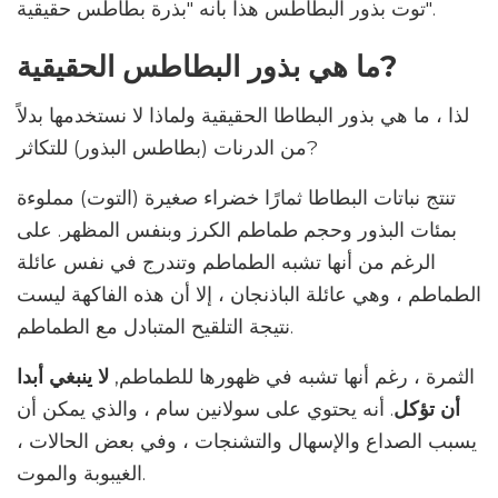
توت بذور البطاطس هذا بأنه "بذرة بطاطس حقيقية".
ما هي بذور البطاطس الحقيقية?
لذا ، ما هي بذور البطاطا الحقيقية ولماذا لا نستخدمها بدلاً
من الدرنات (بطاطس البذور) للتكاثر?
تنتج نباتات البطاطا ثمارًا خضراء صغيرة (التوت) مملوءة
بمئات البذور وحجم طماطم الكرز وبنفس المظهر. على
الرغم من أنها تشبه الطماطم وتندرج في نفس عائلة
الطماطم ، وهي عائلة الباذنجان ، إلا أن هذه الفاكهة ليست
نتيجة التلقيح المتبادل مع الطماطم.
الثمرة ، رغم أنها تشبه في ظهورها للطماطم,
لا ينبغي أبدا
أن تؤكل
. أنه يحتوي على سولانين سام ، والذي يمكن أن
يسبب الصداع والإسهال والتشنجات ، وفي بعض الحالات ،
الغيبوبة والموت.