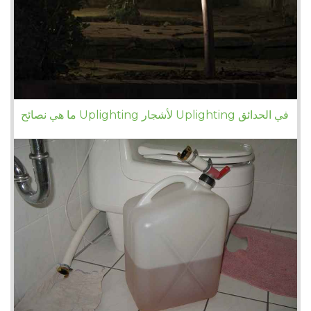
ما هي نصائح Uplighting لأشجار Uplighting في الحدائق