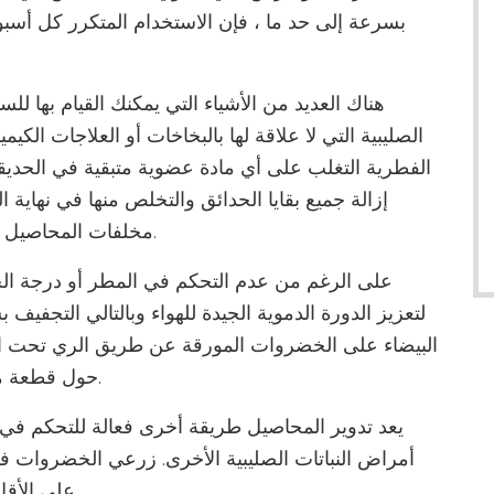
بسرعة إلى حد ما ، فإن الاستخدام المتكرر كل أس
هناك العديد من الأشياء التي يمكنك القيام بها
الصليبية التي لا علاقة لها بالبخاخات أو العلاجات الكي
الفطرية التغلب على أي مادة عضوية متبقية في الحديقة.
إزالة جميع بقايا الحدائق والتخلص منها في نهاية 
مخلفات المحاصيل بعد الحصاد حتى تتحلل المادة العضوية بسرعة.
على الرغم من عدم التحكم في المطر أو درجة الحر
لتعزيز الدورة الدموية الجيدة للهواء وبالتالي التجفيف 
البيضاء على الخضروات المورقة عن طريق الري تحت النب
حول قطعة من الحشائش التي قد تحمل مسببات الأمراض.
يعد تدوير المحاصيل طريقة أخرى فعالة للتحكم في
أمراض النباتات الصليبية الأخرى. زرعي الخضروات ف
على الأقل لمدة عامين قبل إعادتها إلى مساحتها الأصلية.