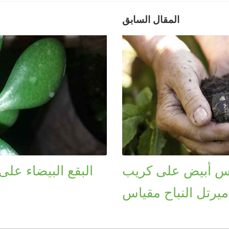
المقال السابق
يض على كريب Myrtles - كيفية التعامل
البقع البيضاء عل
يرتل النباح مقياس