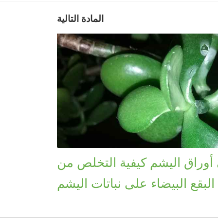
المادة التالية
ى أوراق اليشم كيفية التخلص من
البقع البيضاء على نباتات اليشم