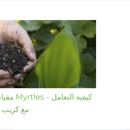
مقياس أب
مع كريب م