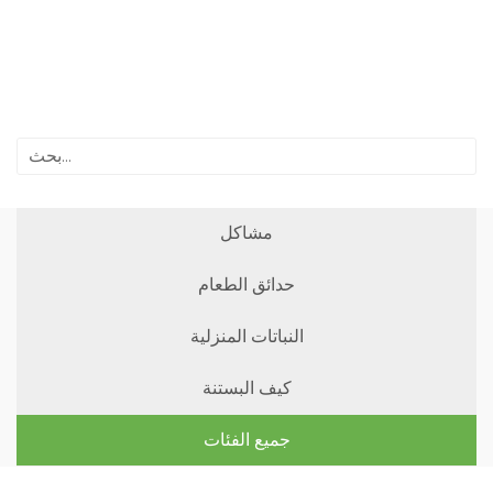
مشاكل
حدائق الطعام
النباتات المنزلية
كيف البستنة
جميع الفئات