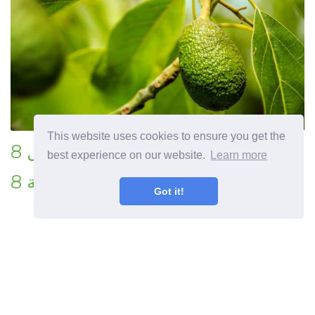
This website uses cookies to ensure you get the
8 الأفوكادو الأشجار المنطقة - هل
best experience on our website.
Learn more
يمكن أن تنمو الأفوكادو في المنطقة 8
Got it!
المقال السابق