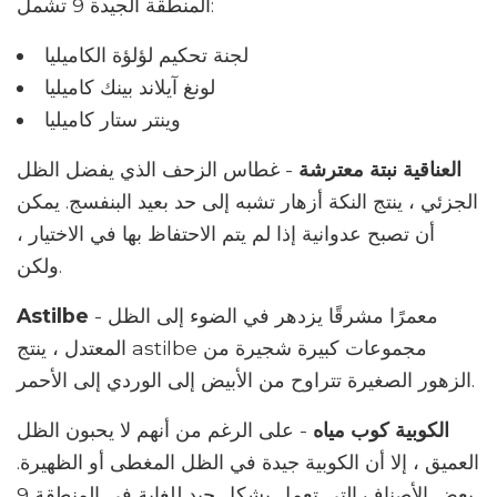
المنطقة الجيدة 9 تشمل:
لجنة تحكيم لؤلؤة الكاميليا
لونغ آيلاند بينك كاميليا
وينتر ستار كاميليا
العناقية نبتة معترشة
- غطاس الزحف الذي يفضل الظل
الجزئي ، ينتج النكة أزهار تشبه إلى حد بعيد البنفسج. يمكن
أن تصبح عدوانية إذا لم يتم الاحتفاظ بها في الاختيار ،
ولكن.
- معمرًا مشرقًا يزدهر في الضوء إلى الظل
Astilbe
المعتدل ، ينتج astilbe مجموعات كبيرة شجيرة من
الزهور الصغيرة تتراوح من الأبيض إلى الوردي إلى الأحمر.
الكوبية كوب مياه
- على الرغم من أنهم لا يحبون الظل
العميق ، إلا أن الكوبية جيدة في الظل المغطى أو الظهيرة.
بعض الأصناف التي تعمل بشكل جيد للغاية في المنطقة 9