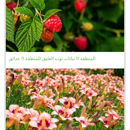
المنطقة 9 نباتات توت العليق للمنطقة 9 حدائق