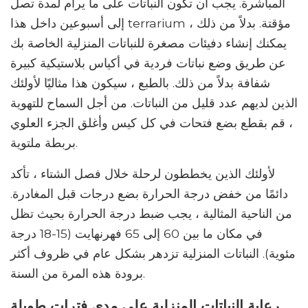
المباشرة. يجب أن تكون النباتات على ما يرام لمدة تصل
إلى أسبوعين داخل هذا terrarium مؤقتة. بدلاً من ذلك ،
يمكنك إنشاء دفيئات مصغرة للنباتات المنزلية الخاصة بك
عن طريق وضع نباتات فردية في أكياس بلاستيكية كبيرة
شفافة بدلاً من ذلك. بالطبع ، سيكون هذا مثاليًا لأولئك
الذين لديهم عدد قليل من النباتات. من أجل السماح للتهوية
، قم بقطع بضع فتحات في كل كيس وأغلق الجزء العلوي
بربطة ملتوية.
لأولئك الذين يخططون لرحلة خلال فصل الشتاء ، تأكد
دائمًا من خفض درجة الحرارة بضع درجات قبل المغادرة.
من الناحية المثالية ، يجب ضبط درجة الحرارة بحيث تظل
في مكان ما بين 60 إلى 65 فهرنهايت (15-18 درجة
مئوية). النباتات المنزلية تزدهر بشكل عام في ظروف أكثر
برودة هذه المرة من السنة.
رعاية النباتات المنزلية على مدى فترات طويلة