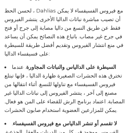
لحسن الحظ ، Dahlias مع فيروس الفسيفساء لا يمكن
أن تصيب مباشرة نباتات الداليا الأخرى. ينتشر الفيروس
فقط عن طريق النسغ من داليا مصابة إلى جرح أو فتح
في جرح غير مصاب. باتباع هذه النصائح يمكن أن يساعد
في منع انتشار الفيروس وتقديم أفضل طريقة للسيطرة
على فسيفساء الداليا:
السيطرة على الدالياس والنباتات المجاورة
. عندما
تخترق هذه الحشرات الصغيرة ظهارة الداليا ، فإنها تبتلع
فيروس الفسيفساء مع تناولها للنسغ. أثناء انتقالها من
مصنع إلى آخر ، ينتشر الفيروس إلى نباتات الداليا غير
المصابة. اعتماد برنامج الرش للقضاء على المن هو فعال.
يمكن للمزارعين العضوية استخدام صابون الحشرات.
لا تقسم أو تنشر الدالياس مع فيروس الفسيفساء
.
الفيروس موجود في كل من الدرنات والعقل الجذعية.