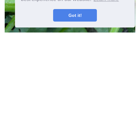
Got it!
آفات وأمراض الداليا - مشاكل شائعة
مع نباتات الداليا
المقال السابق