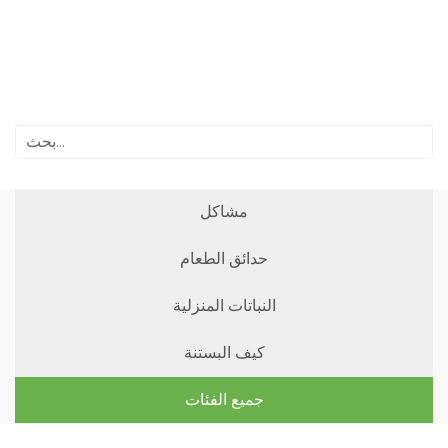
مشاكل
حدائق الطعام
النباتات المنزلية
كيف البستنة
جميع الفئات