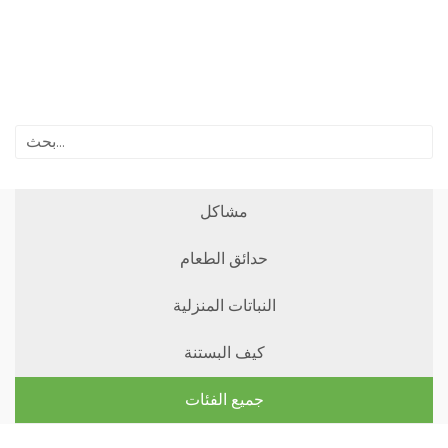
مشاكل
حدائق الطعام
النباتات المنزلية
كيف البستنة
جميع الفئات