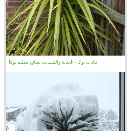
نباتات يوكا - العناية والتشذيب نصائح لتقليم يوكا