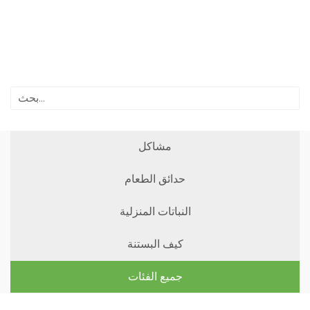
مشاكل
حدائق الطعام
النباتات المنزلية
كيف البستنة
جميع الفئات