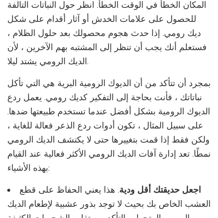
المكان الخطأ في الوقت الخطأ. انظر حول النباتات التالفة
للحصول على علامات الخدش أو آثار أقدام على شكل
ديك رومي. إذا حدث هجوم محصولك بعد حلول الظلام ،
فستعلم أنك يجب أن تنظر إلى المشتبه بهم الآخرين ، لأن
الديك الرومي يشتد ليلا.
بمجرد أن تتأكد من أن الديوك الرومية البرية هي التي تأكل
نباتاتك ، فأنت بحاجة إلى التفكير كديك رومي. يعمل ردع
الديوك الرومية بشكل أفضل عندما تستخدم طبيعتها ضدها.
على سبيل المثال ، تكون أدوات ردع الذعر فعالة للغاية ،
ولكن فقط إذا قمت بتغييرها حتى لا يكتشف الديك الرومي
نمطًا. تعد إدارة آفات الديك الرومي الأكثر فعالية عند القيام
بهذه الأشياء:
اجعل حديقتك أقل ودية
. هذا يعني الحفاظ على قطع
العشب الخاص بك بحيث لا توجد بذور عشبية لإطعام الديك
الرومي المتجول والتأكد من تقليم الشجيرات الكثيفة