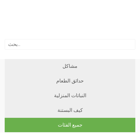
مشاكل
حدائق الطعام
النباتات المنزلية
كيف البستنة
جميع الفئات