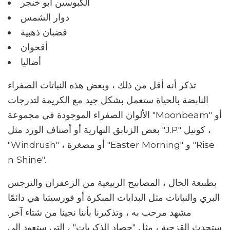
الكبوسين أبو خنجر
دوار الشمس
قضبان ذهبية
أقحوان
أضاليا
تذكر أنه أقل من ذلك ، وبعض هذه النباتات الصفراء
النابضة بالحياة ستعمل بشكل جيد مع الكريمة لتدرجات
الألوان الصفراء الموجودة في مجموعة "Moonbeam" أو
بعض الزنابق النهارية أو أصناف الورد مثل "J.P." كونيل ،
"Windrush" ، أو مصغرة "Easter Morning" و "Rise
n Shine".
بطبيعة الحال ، المصابيح الربيعية من الزعفران والنرجس
البري والنباتات مثل البدايات المبكرة أو فورسيثيا هي دائمًا
مشهد مرحب به ، وتذكيرنا بأننا نجينا من شتاء آخر.
ستحدث القزحية ، مثل "حصاد الذكريات" ، التي ستعود إلى