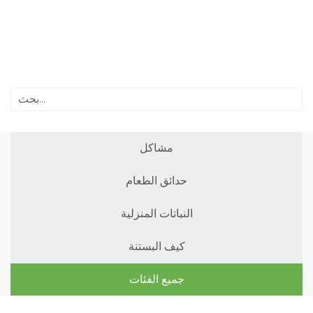
مشاكل
حدائق الطعام
النباتات المنزلية
كيف البستنة
جميع الفئات