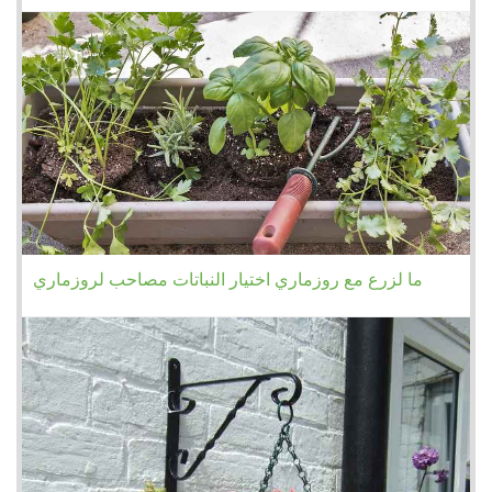
ما لزرع مع روزماري اختيار النباتات مصاحب لروزماري